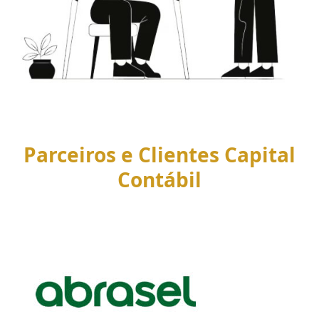
Parceiros e Clientes Capital
Contábil
Use
the
left
and
right
arrow