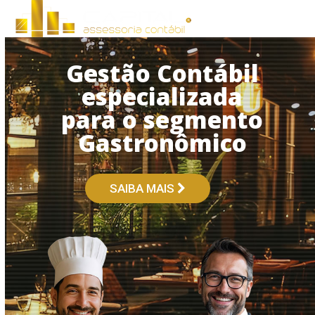
Open
Close
Skip
to
mobile
mobile
content
menu
menu
Gestão Contábil
especializada
para o segmento
Gastronômico
SAIBA MAIS