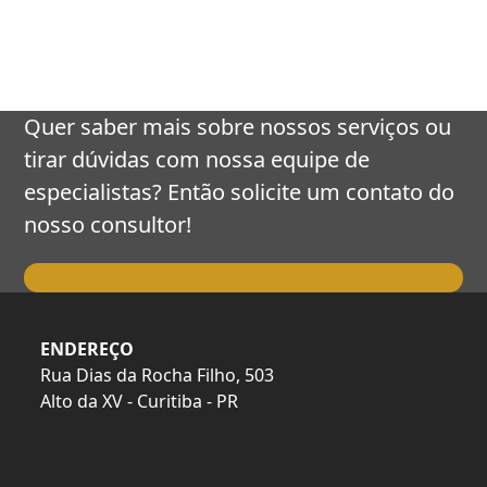
keys
to
access
the
carousel
Quer saber mais sobre nossos serviços ou
navigation
tirar dúvidas com nossa equipe de
buttons
especialistas? Então solicite um contato do
nosso consultor!
Falar com o Consultor
ENDEREÇO
Rua Dias da Rocha Filho, 503
Alto da XV - Curitiba - PR