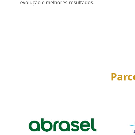
evolução e melhores resultados.
SAIBA MAIS
Parc
Use
the
left
and
right
arrow