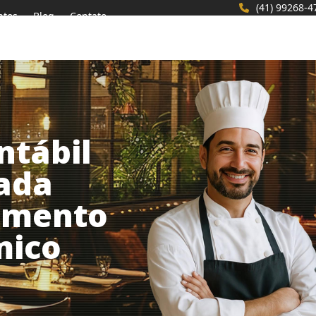
(41) 99268-4
ntos
Blog
Contato
ntábil
zada
gmento
mico