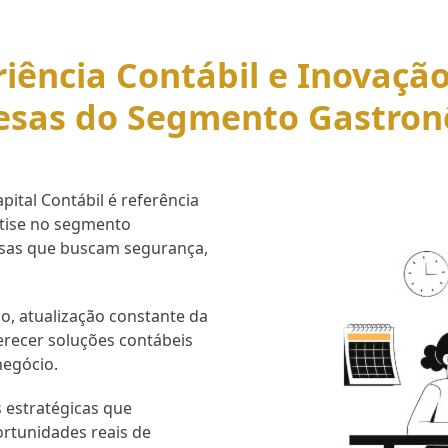
iência Contábil e Inovaçã
esas do Segmento Gastron
ital Contábil é referência
rtise no segmento
esas que buscam segurança,
o, atualização constante da
erecer soluções contábeis
negócio.
 estratégicas que
ortunidades reais de