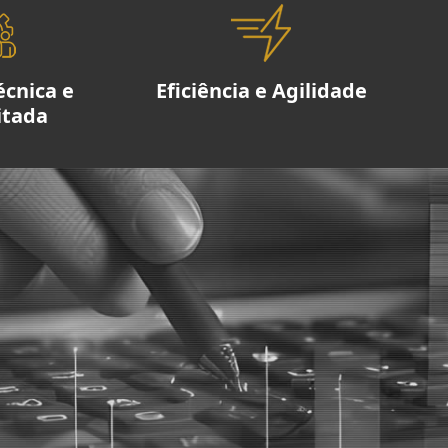
écnica e
Eficiência e Agilidade
itada