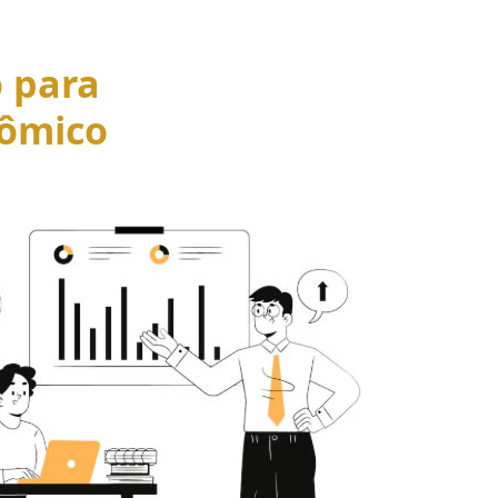
o para
ômico