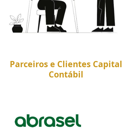
Parceiros e Clientes Capital
Contábil
Use
the
left
and
right
arrow