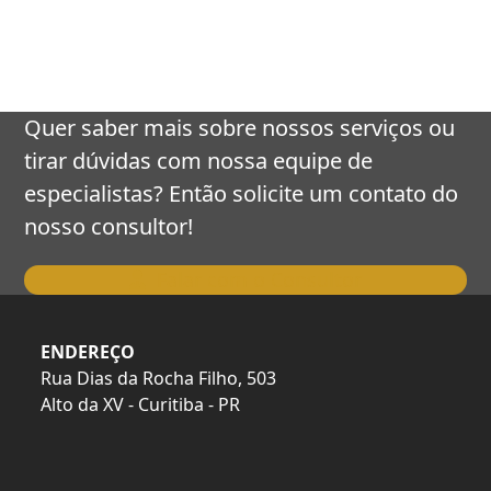
keys
to
access
the
carousel
Quer saber mais sobre nossos serviços ou
navigation
tirar dúvidas com nossa equipe de
buttons
especialistas? Então solicite um contato do
nosso consultor!
Falar com o Consultor
ENDEREÇO
Rua Dias da Rocha Filho, 503
Alto da XV - Curitiba - PR