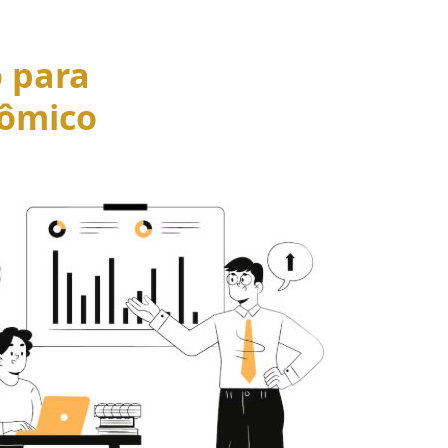
o para
ômico