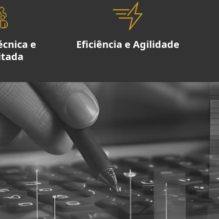
écnica e
Eficiência e Agilidade
itada