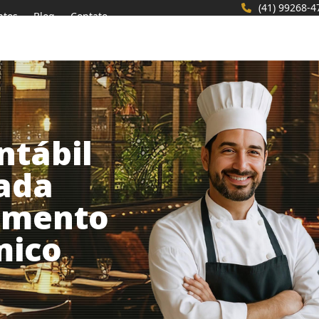
(41) 99268-4
ntos
Blog
Contato
ntábil
zada
gmento
mico