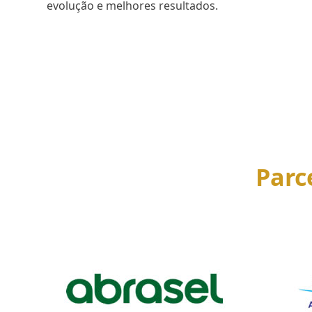
evolução e melhores resultados.
SAIBA MAIS
Parc
Use
the
left
and
right
arrow