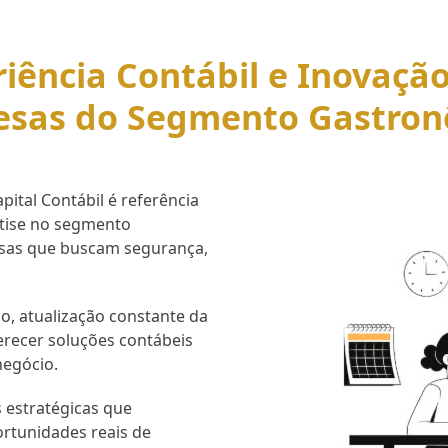
iência Contábil e Inovaçã
esas do Segmento Gastron
ital Contábil é referência
rtise no segmento
esas que buscam segurança,
o, atualização constante da
erecer soluções contábeis
negócio.
 estratégicas que
ortunidades reais de