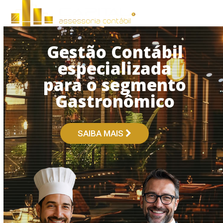
Open
Close
Skip
to
mobile
mobile
content
menu
menu
Gestão Contábil
especializada
para o segmento
Gastronômico
SAIBA MAIS