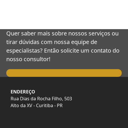
keys
to
access
the
carousel
Quer saber mais sobre nossos serviços ou
navigation
tirar dúvidas com nossa equipe de
buttons
especialistas? Então solicite um contato do
nosso consultor!
Falar com o Consultor
ENDEREÇO
Rua Dias da Rocha Filho, 503
Alto da XV - Curitiba - PR