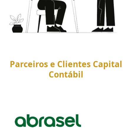
Parceiros e Clientes Capital
Contábil
Use
the
left
and
right
arrow