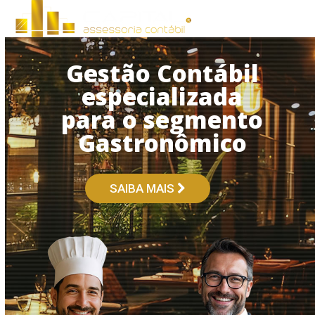
Open
Close
Skip
to
mobile
mobile
content
menu
menu
Gestão Contábil
especializada
para o segmento
Gastronômico
SAIBA MAIS