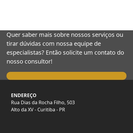
keys
to
access
the
carousel
Quer saber mais sobre nossos serviços ou
navigation
tirar dúvidas com nossa equipe de
buttons
especialistas? Então solicite um contato do
nosso consultor!
Falar com o Consultor
ENDEREÇO
Rua Dias da Rocha Filho, 503
Alto da XV - Curitiba - PR