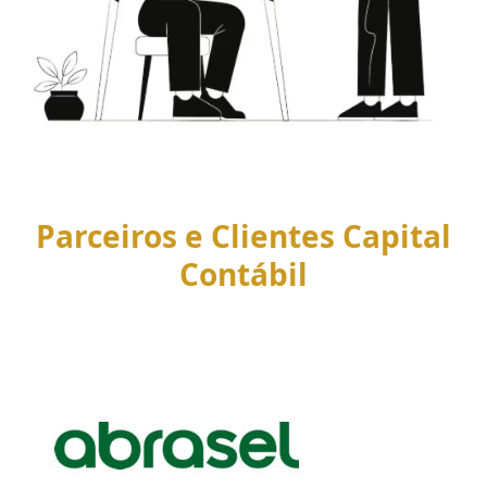
Parceiros e Clientes Capital
Contábil
Use
the
left
and
right
arrow