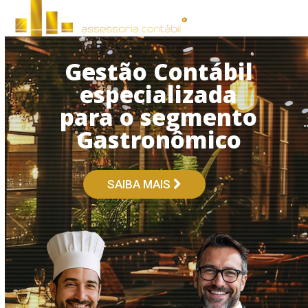
Open
Close
Skip
to
mobile
mobile
content
menu
menu
Gestão Contábil
especializada
para o segmento
Gastronômico
SAIBA MAIS