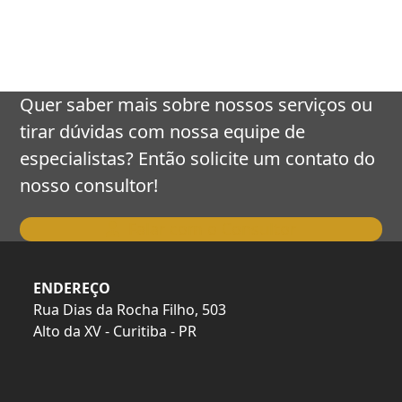
keys
to
access
the
carousel
Quer saber mais sobre nossos serviços ou
navigation
tirar dúvidas com nossa equipe de
buttons
especialistas? Então solicite um contato do
nosso consultor!
Falar com o Consultor
ENDEREÇO
Rua Dias da Rocha Filho, 503
Alto da XV - Curitiba - PR