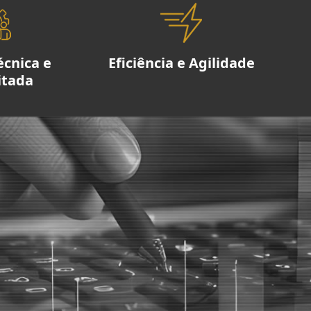
écnica e
Eficiência e Agilidade
itada