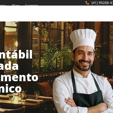
(41) 99268-4
ntos
Blog
Contato
ntábil
zada
gmento
mico