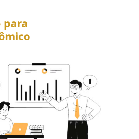
o para
ômico