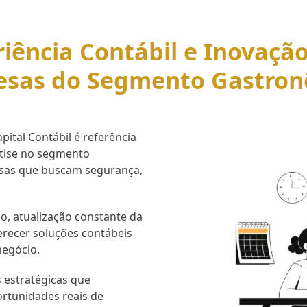
iência Contábil e Inovaçã
esas do Segmento Gastron
ital Contábil é referência
rtise no segmento
esas que buscam segurança,
o, atualização constante da
erecer soluções contábeis
negócio.
 estratégicas que
ortunidades reais de