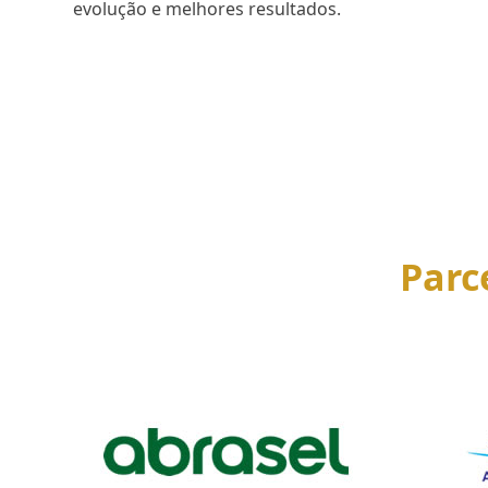
evolução e melhores resultados.
SAIBA MAIS
Parc
Use
the
left
and
right
arrow