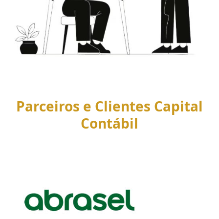
Parceiros e Clientes Capital
Contábil
Use
the
left
and
right
arrow