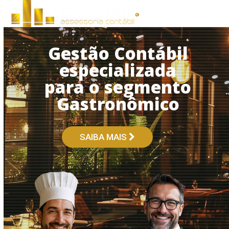
Open
Close
Skip
to
mobile
mobile
content
menu
menu
Gestão Contábil
especializada
para o segmento
Gastronômico
SAIBA MAIS