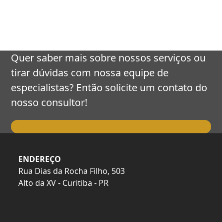
keys
to
access
the
carousel
Quer saber mais sobre nossos serviços ou
navigation
tirar dúvidas com nossa equipe de
buttons
especialistas? Então solicite um contato do
nosso consultor!
Falar com o Consultor
ENDEREÇO
Rua Dias da Rocha Filho, 503
Alto da XV - Curitiba - PR