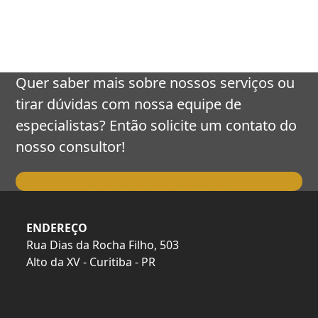
keys
to
access
the
carousel
Quer saber mais sobre nossos serviços ou
navigation
tirar dúvidas com nossa equipe de
buttons
especialistas? Então solicite um contato do
nosso consultor!
Falar com o Consultor
ENDEREÇO
Rua Dias da Rocha Filho, 503
Alto da XV - Curitiba - PR