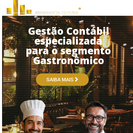
Open
Close
Skip
to
mobile
mobile
content
menu
menu
Gestão Contábil
especializada
para o segmento
Gastronômico
SAIBA MAIS