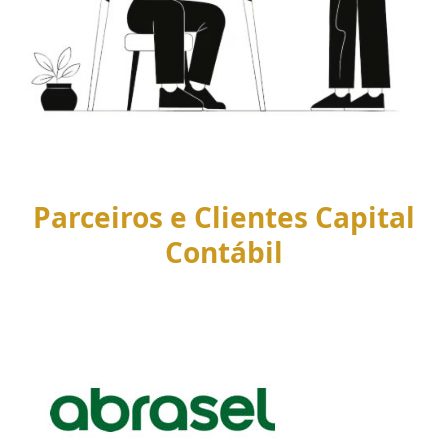
Parceiros e Clientes Capital
Contábil
Use
the
left
and
right
arrow