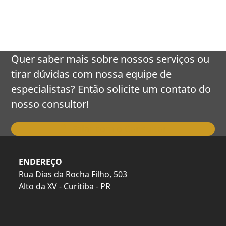
keys
to
access
the
carousel
Quer saber mais sobre nossos serviços ou
navigation
tirar dúvidas com nossa equipe de
buttons
especialistas? Então solicite um contato do
nosso consultor!
Falar com o Consultor
ENDEREÇO
Rua Dias da Rocha Filho, 503
Alto da XV - Curitiba - PR