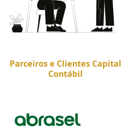
Parceiros e Clientes Capital
Contábil
Use
the
left
and
right
arrow