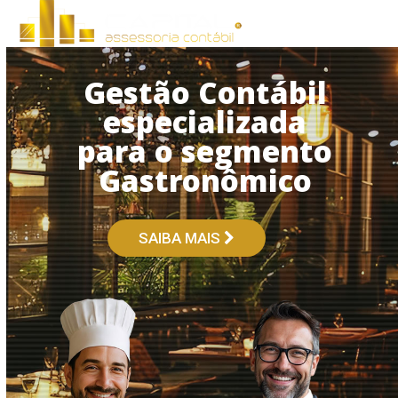
Open
Close
Skip
to
mobile
mobile
content
menu
menu
Gestão Contábil
especializada
para o segmento
Gastronômico
SAIBA MAIS