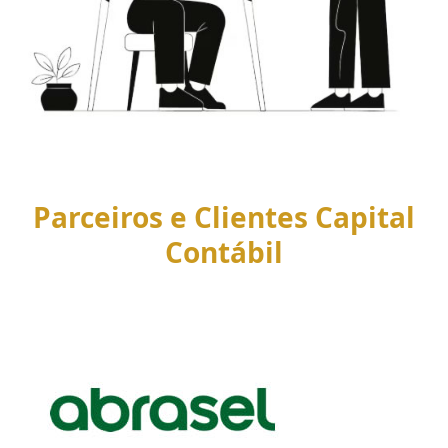
Parceiros e Clientes Capital
Contábil
Use
the
left
and
right
arrow