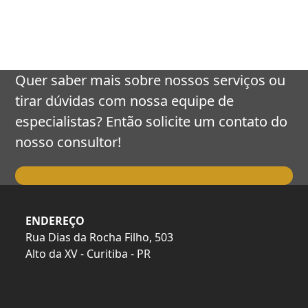
keys
to
access
the
carousel
Quer saber mais sobre nossos serviços ou
navigation
tirar dúvidas com nossa equipe de
buttons
especialistas? Então solicite um contato do
nosso consultor!
Falar com o Consultor
ENDEREÇO
Rua Dias da Rocha Filho, 503
Alto da XV - Curitiba - PR