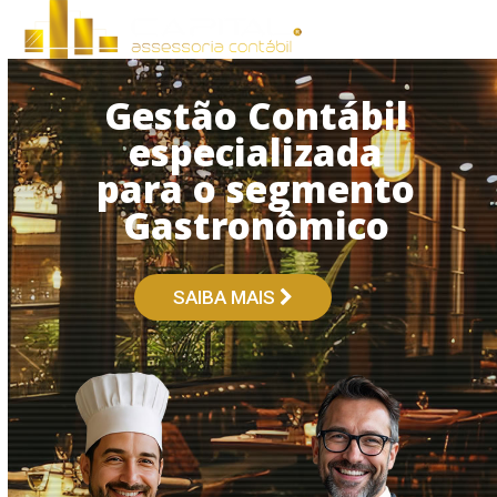
Open
Close
Skip
to
mobile
mobile
content
menu
menu
Gestão Contábil
especializada
para o segmento
Gastronômico
SAIBA MAIS