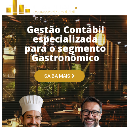
Open
Close
Skip
to
mobile
mobile
content
menu
menu
Gestão Contábil
especializada
para o segmento
Gastronômico
SAIBA MAIS