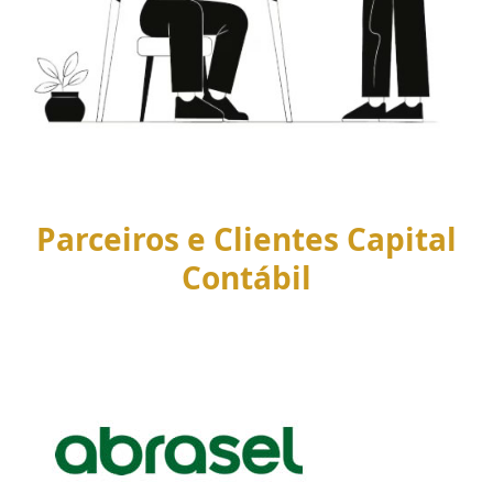
Parceiros e Clientes Capital
Contábil
Use
the
left
and
right
arrow