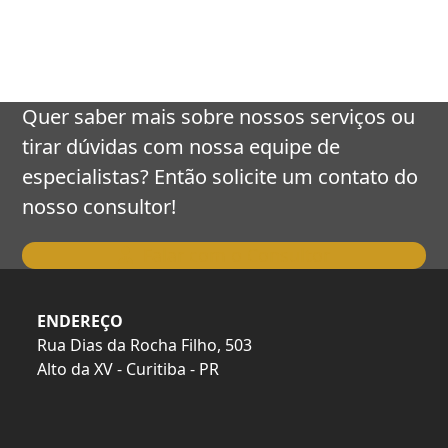
keys
to
access
the
carousel
Quer saber mais sobre nossos serviços ou
navigation
tirar dúvidas com nossa equipe de
buttons
especialistas? Então solicite um contato do
nosso consultor!
Falar com o Consultor
ENDEREÇO
Rua Dias da Rocha Filho, 503
Alto da XV - Curitiba - PR