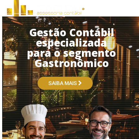
Open
Close
Skip
to
mobile
mobile
content
menu
menu
Gestão Contábil
especializada
para o segmento
Gastronômico
SAIBA MAIS