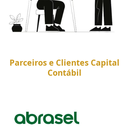
Parceiros e Clientes Capital
Contábil
Use
the
left
and
right
arrow