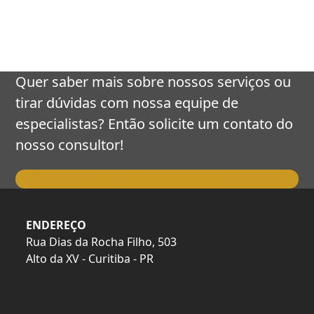
keys
to
access
the
carousel
Quer saber mais sobre nossos serviços ou
navigation
tirar dúvidas com nossa equipe de
buttons
especialistas? Então solicite um contato do
nosso consultor!
Falar com o Consultor
ENDEREÇO
Rua Dias da Rocha Filho, 503
Alto da XV - Curitiba - PR