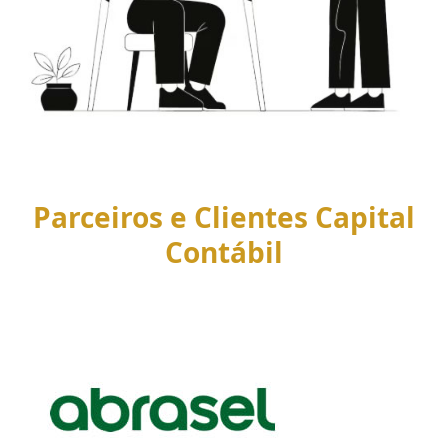
Parceiros e Clientes Capital
Contábil
Use
the
left
and
right
arrow