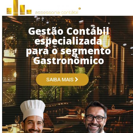
Open
Close
Skip
to
mobile
mobile
content
menu
menu
Gestão Contábil
especializada
para o segmento
Gastronômico
SAIBA MAIS