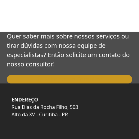
keys
to
access
the
carousel
Quer saber mais sobre nossos serviços ou
navigation
tirar dúvidas com nossa equipe de
buttons
especialistas? Então solicite um contato do
nosso consultor!
Falar com o Consultor
ENDEREÇO
Rua Dias da Rocha Filho, 503
Alto da XV - Curitiba - PR