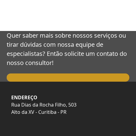
keys
to
access
the
carousel
Quer saber mais sobre nossos serviços ou
navigation
tirar dúvidas com nossa equipe de
buttons
especialistas? Então solicite um contato do
nosso consultor!
Falar com o Consultor
ENDEREÇO
Rua Dias da Rocha Filho, 503
Alto da XV - Curitiba - PR