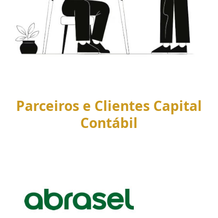
Parceiros e Clientes Capital
Contábil
Use
the
left
and
right
arrow