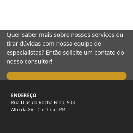
keys
to
access
the
carousel
Quer saber mais sobre nossos serviços ou
navigation
tirar dúvidas com nossa equipe de
buttons
especialistas? Então solicite um contato do
nosso consultor!
Falar com o Consultor
ENDEREÇO
Rua Dias da Rocha Filho, 503
Alto da XV - Curitiba - PR