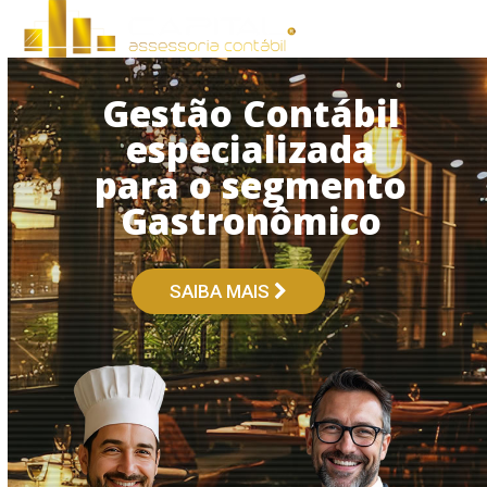
Open
Close
Skip
to
mobile
mobile
content
menu
menu
Gestão Contábil
especializada
para o segmento
Gastronômico
SAIBA MAIS