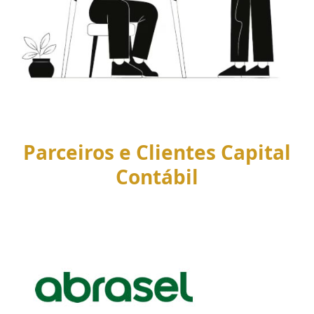
Parceiros e Clientes Capital
Contábil
Use
the
left
and
right
arrow