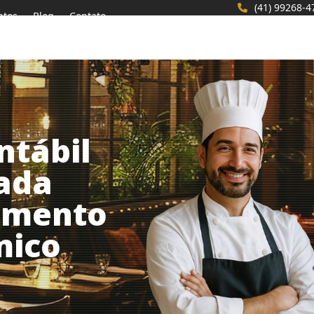
(41) 99268-4
ntos
Blog
Contato
ntábil
zada
gmento
mico