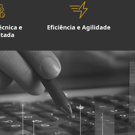
écnica e
Eficiência e Agilidade
itada