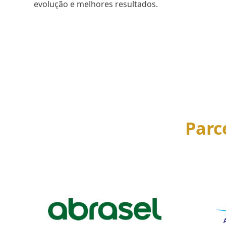
evolução e melhores resultados.
SAIBA MAIS
Parc
Use
the
left
and
right
arrow