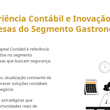
iência Contábil e Inovaçã
esas do Segmento Gastron
ital Contábil é referência
rtise no segmento
esas que buscam segurança,
o, atualização constante da
erecer soluções contábeis
negócio.
 estratégicas que
ortunidades reais de