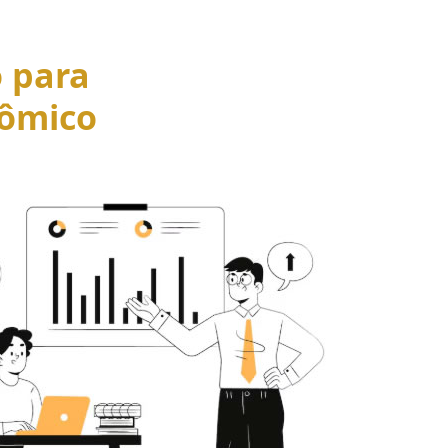
o para
ômico