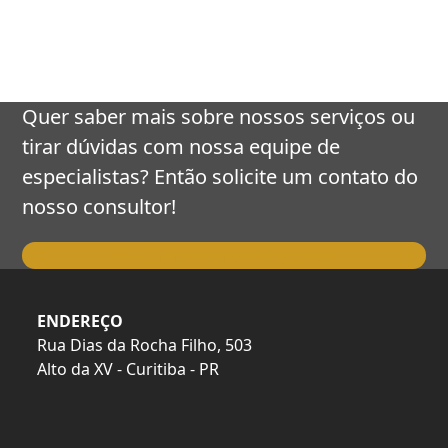
keys
to
access
the
carousel
Quer saber mais sobre nossos serviços ou
navigation
tirar dúvidas com nossa equipe de
buttons
especialistas? Então solicite um contato do
nosso consultor!
Falar com o Consultor
ENDEREÇO
Rua Dias da Rocha Filho, 503
Alto da XV - Curitiba - PR