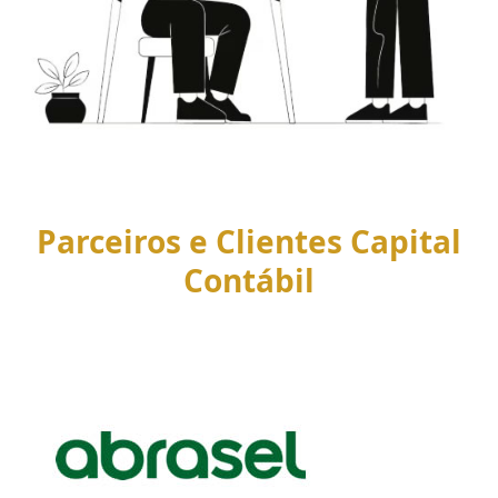
Parceiros e Clientes Capital
Contábil
Use
the
left
and
right
arrow