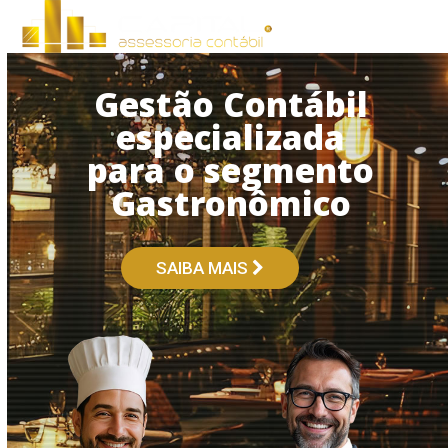
Open
Close
Skip
to
mobile
mobile
content
menu
menu
Gestão Contábil
especializada
para o segmento
Gastronômico
SAIBA MAIS