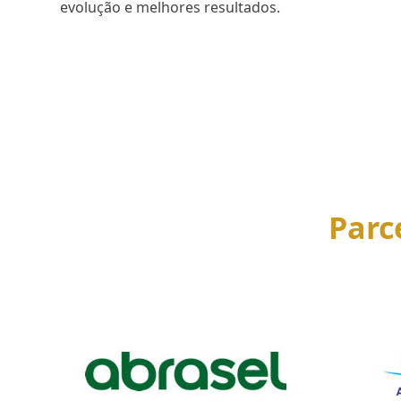
evolução e melhores resultados.
SAIBA MAIS
Parc
Use
the
left
and
right
arrow