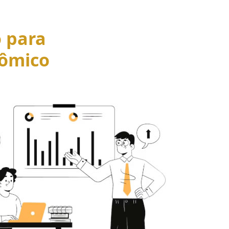
o para
ômico