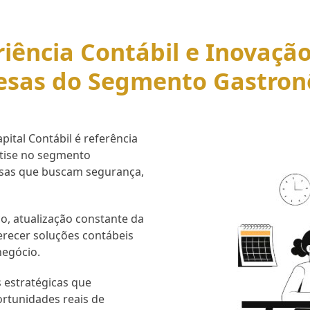
iência Contábil e Inovaçã
esas do Segmento Gastron
ital Contábil é referência
rtise no segmento
esas que buscam segurança,
o, atualização constante da
erecer soluções contábeis
negócio.
 estratégicas que
ortunidades reais de