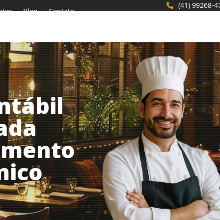
(41) 99268-4
ntos
Blog
Contato
ntábil
zada
gmento
mico