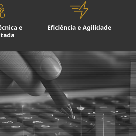
écnica e
Eficiência e Agilidade
itada