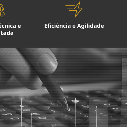
écnica e
Eficiência e Agilidade
itada