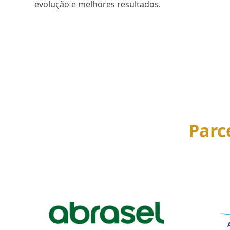
evolução e melhores resultados.
SAIBA MAIS
Parc
Use
the
left
and
right
arrow