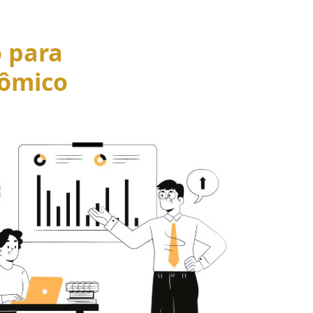
o para
ômico