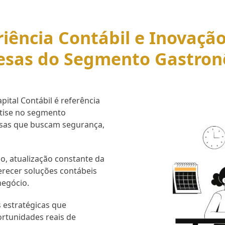
iência Contábil e Inovaçã
esas do Segmento Gastron
ital Contábil é referência
rtise no segmento
esas que buscam segurança,
o, atualização constante da
erecer soluções contábeis
negócio.
 estratégicas que
ortunidades reais de