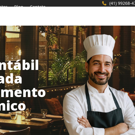
(41) 99268-4
ntos
Blog
Contato
ntábil
zada
gmento
mico