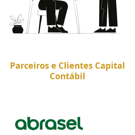
Parceiros e Clientes Capital
Contábil
Use
the
left
and
right
arrow