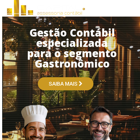
Open
Close
Skip
to
mobile
mobile
content
menu
menu
Gestão Contábil
especializada
para o segmento
Gastronômico
SAIBA MAIS