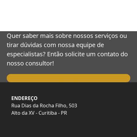
keys
to
access
the
carousel
Quer saber mais sobre nossos serviços ou
navigation
tirar dúvidas com nossa equipe de
buttons
especialistas? Então solicite um contato do
nosso consultor!
Falar com o Consultor
ENDEREÇO
Rua Dias da Rocha Filho, 503
Alto da XV - Curitiba - PR