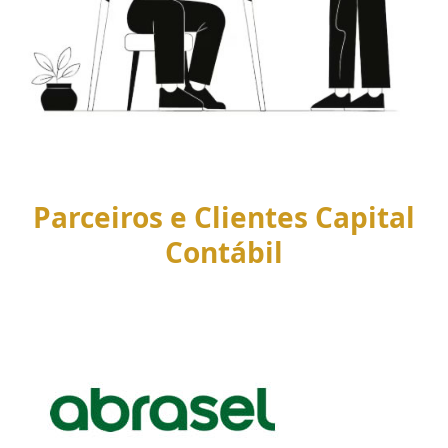
Parceiros e Clientes Capital
Contábil
Use
the
left
and
right
arrow