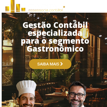
Open
Close
Skip
to
mobile
mobile
content
menu
menu
Gestão Contábil
especializada
para o segmento
Gastronômico
SAIBA MAIS