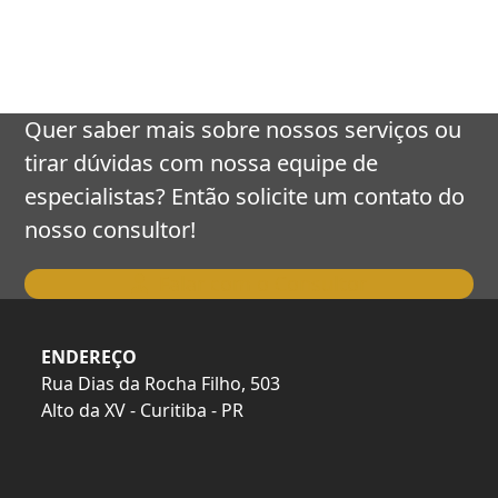
keys
to
access
the
carousel
Quer saber mais sobre nossos serviços ou
navigation
tirar dúvidas com nossa equipe de
buttons
especialistas? Então solicite um contato do
nosso consultor!
Falar com o Consultor
ENDEREÇO
Rua Dias da Rocha Filho, 503
Alto da XV - Curitiba - PR