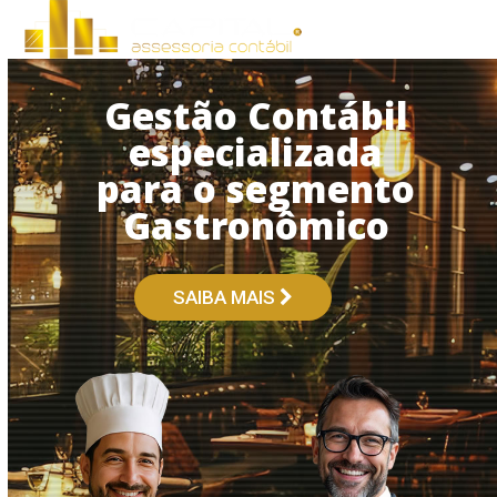
Open
Close
Skip
to
mobile
mobile
content
menu
menu
Gestão Contábil
especializada
para o segmento
Gastronômico
SAIBA MAIS