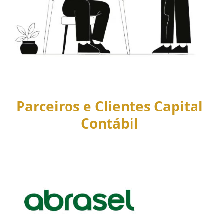
Parceiros e Clientes Capital
Contábil
Use
the
left
and
right
arrow