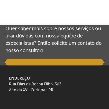
keys
to
access
the
carousel
Quer saber mais sobre nossos serviços ou
navigation
tirar dúvidas com nossa equipe de
buttons
especialistas? Então solicite um contato do
nosso consultor!
Falar com o Consultor
ENDEREÇO
Rua Dias da Rocha Filho, 503
Alto da XV - Curitiba - PR