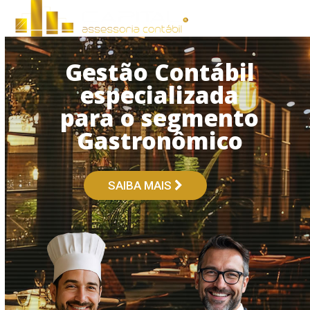
Open
Close
Skip
to
mobile
mobile
content
menu
menu
Gestão Contábil
especializada
para o segmento
Gastronômico
SAIBA MAIS