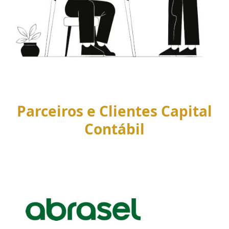
Parceiros e Clientes Capital
Contábil
Use
the
left
and
right
arrow