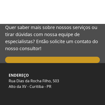
keys
to
access
the
carousel
Quer saber mais sobre nossos serviços ou
navigation
tirar dúvidas com nossa equipe de
buttons
especialistas? Então solicite um contato do
nosso consultor!
Falar com o Consultor
ENDEREÇO
Rua Dias da Rocha Filho, 503
Alto da XV - Curitiba - PR