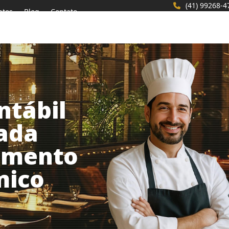
(41) 99268-4
ntos
Blog
Contato
ntábil
zada
gmento
mico