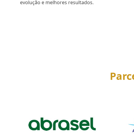
evolução e melhores resultados.
SAIBA MAIS
Parc
Use
the
left
and
right
arrow