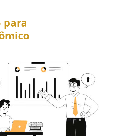
o para
ômico