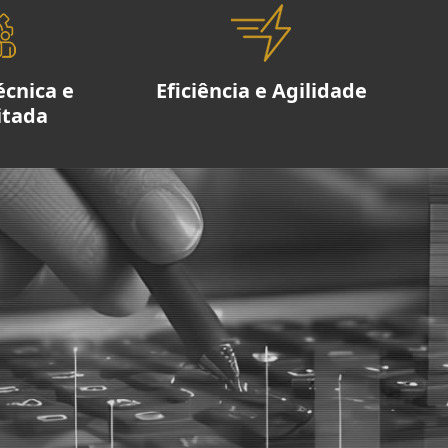
écnica e
Eficiência e Agilidade
itada