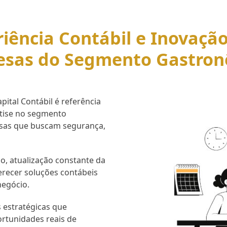
iência Contábil e Inovaçã
esas do Segmento Gastron
ital Contábil é referência
rtise no segmento
esas que buscam segurança,
o, atualização constante da
erecer soluções contábeis
negócio.
 estratégicas que
ortunidades reais de