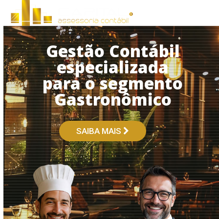
Open
Close
Skip
to
mobile
mobile
content
menu
menu
Gestão Contábil
especializada
para o segmento
Gastronômico
SAIBA MAIS