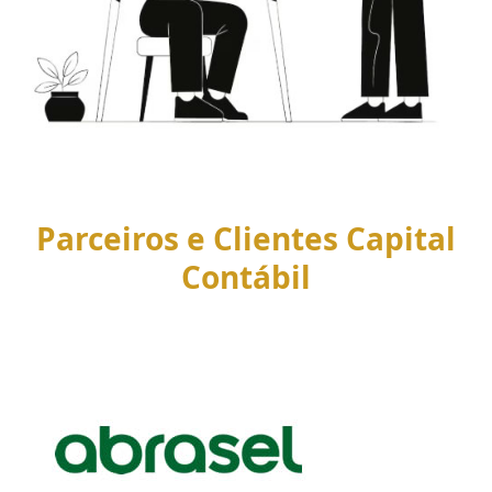
Parceiros e Clientes Capital
Contábil
Use
the
left
and
right
arrow