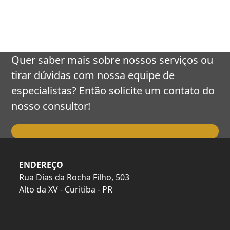
keys
to
access
the
carousel
Quer saber mais sobre nossos serviços ou
navigation
tirar dúvidas com nossa equipe de
buttons
especialistas? Então solicite um contato do
nosso consultor!
Falar com o Consultor
ENDEREÇO
Rua Dias da Rocha Filho, 503
Alto da XV - Curitiba - PR