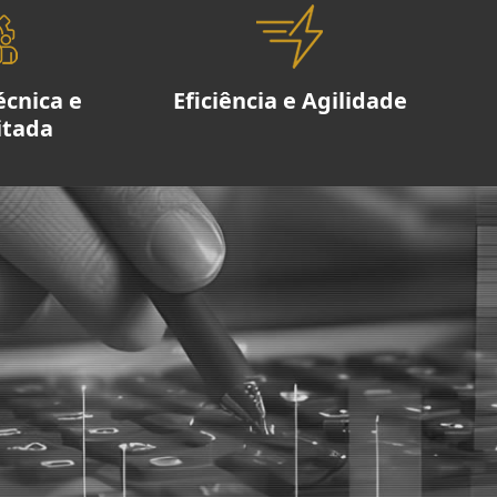
écnica e
Eficiência e Agilidade
itada