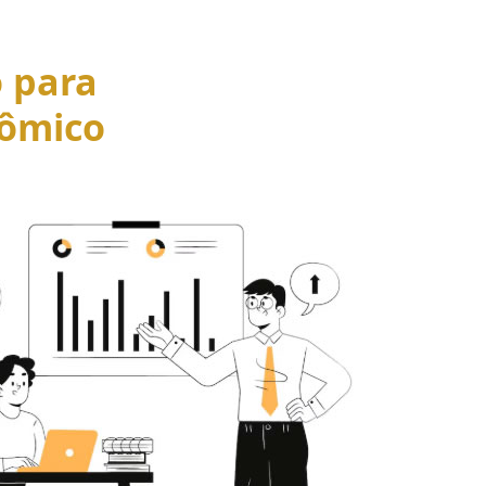
o para
ômico