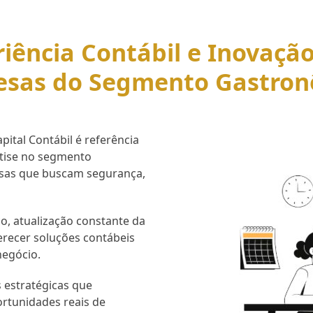
iência Contábil e Inovaçã
esas do Segmento Gastron
ital Contábil é referência
rtise no segmento
esas que buscam segurança,
o, atualização constante da
erecer soluções contábeis
negócio.
 estratégicas que
ortunidades reais de