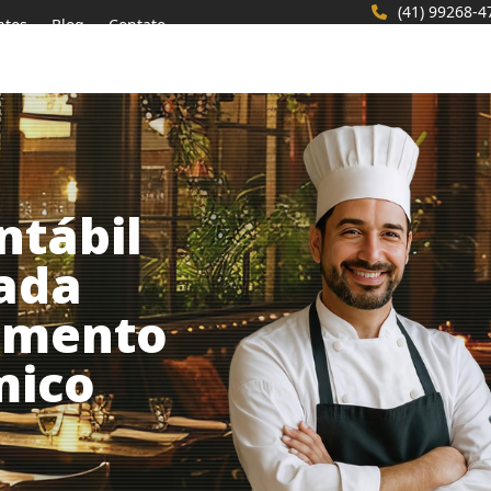
(41) 99268-4
ntos
Blog
Contato
ntábil
zada
gmento
mico