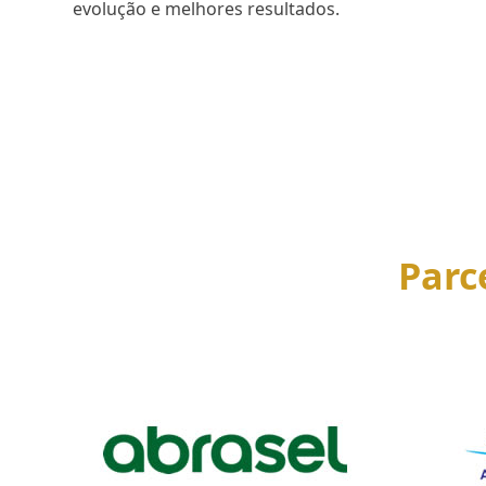
evolução e melhores resultados.
SAIBA MAIS
Parc
Use
the
left
and
right
arrow