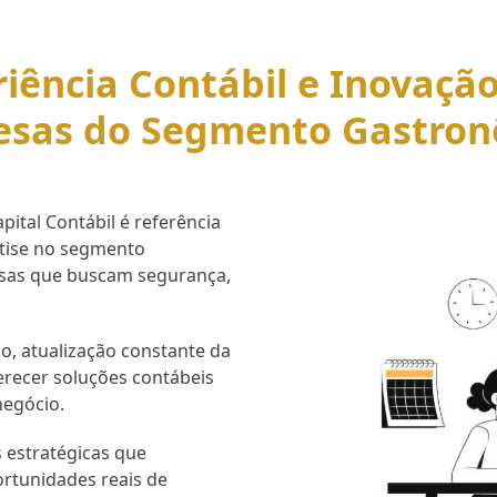
iência Contábil e Inovaçã
esas do Segmento Gastron
ital Contábil é referência
rtise no segmento
esas que buscam segurança,
o, atualização constante da
erecer soluções contábeis
negócio.
 estratégicas que
ortunidades reais de