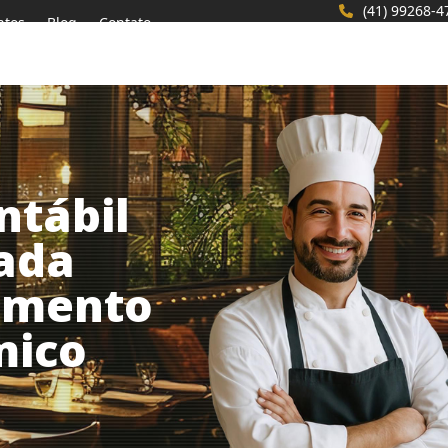
(41) 99268-4
ntos
Blog
Contato
ntábil
zada
gmento
mico