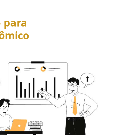
o para
ômico