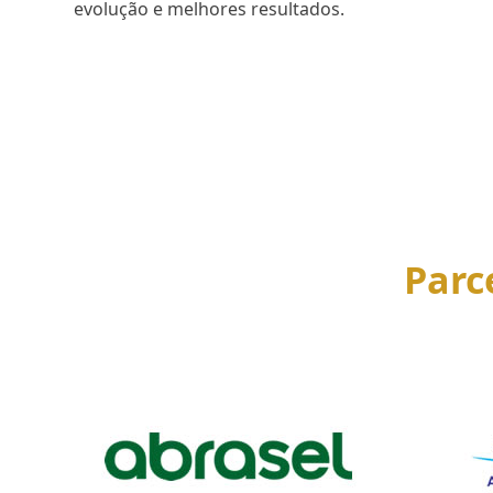
evolução e melhores resultados.
SAIBA MAIS
Parc
Use
the
left
and
right
arrow