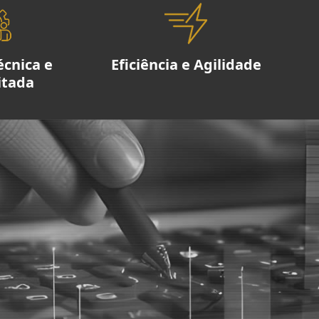
écnica e
Eficiência e Agilidade
itada