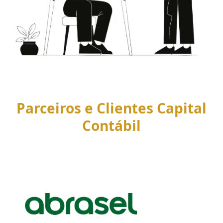
Parceiros e Clientes Capital
Contábil
Use
the
left
and
right
arrow