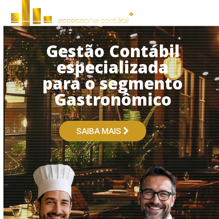
Open
Close
Skip
to
mobile
mobile
content
menu
menu
Gestão Contábil
especializada
para o segmento
Gastronômico
SAIBA MAIS