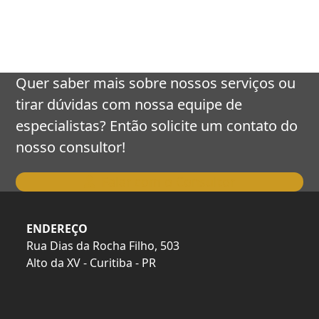
keys
to
access
the
carousel
Quer saber mais sobre nossos serviços ou
navigation
tirar dúvidas com nossa equipe de
buttons
especialistas? Então solicite um contato do
nosso consultor!
Falar com o Consultor
ENDEREÇO
Rua Dias da Rocha Filho, 503
Alto da XV - Curitiba - PR