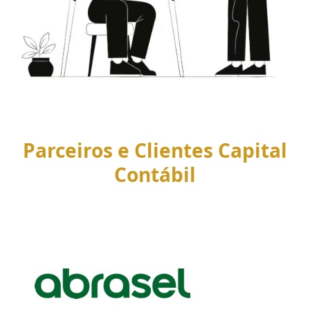
Parceiros e Clientes Capital
Contábil
Use
the
left
and
right
arrow