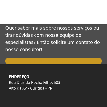
keys
to
access
the
carousel
Quer saber mais sobre nossos serviços ou
navigation
tirar dúvidas com nossa equipe de
buttons
especialistas? Então solicite um contato do
nosso consultor!
Falar com o Consultor
ENDEREÇO
Rua Dias da Rocha Filho, 503
Alto da XV - Curitiba - PR