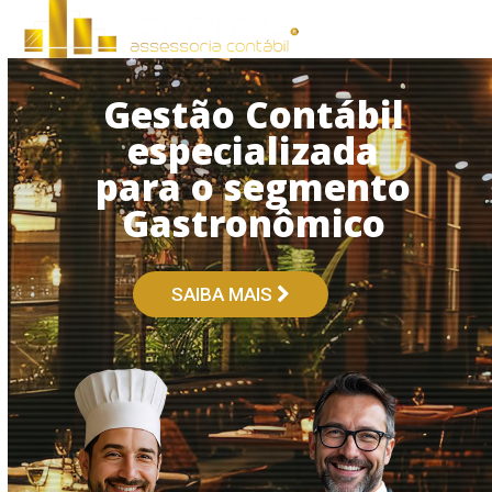
Open
Close
Skip
to
mobile
mobile
content
menu
menu
Gestão Contábil
especializada
para o segmento
Gastronômico
SAIBA MAIS