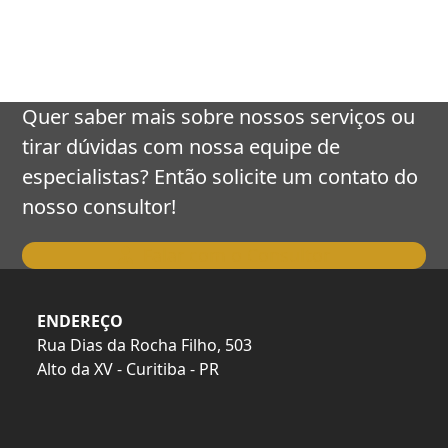
keys
to
access
the
carousel
Quer saber mais sobre nossos serviços ou
navigation
tirar dúvidas com nossa equipe de
buttons
especialistas? Então solicite um contato do
nosso consultor!
Falar com o Consultor
ENDEREÇO
Rua Dias da Rocha Filho, 503
Alto da XV - Curitiba - PR