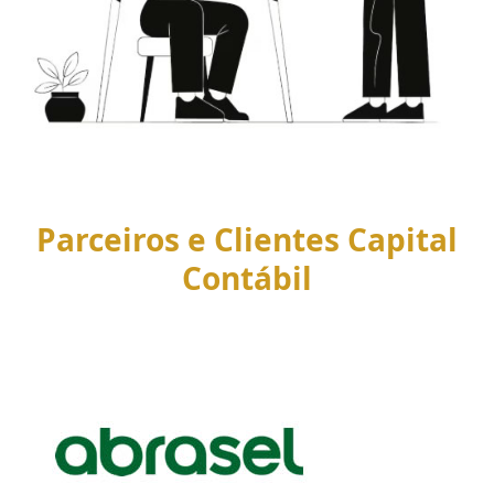
Parceiros e Clientes Capital
Contábil
Use
the
left
and
right
arrow