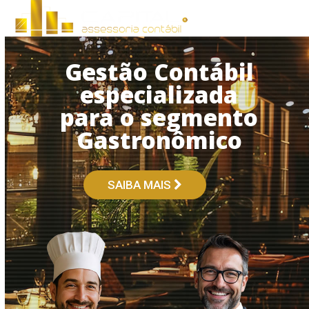
Open
Close
Skip
to
mobile
mobile
content
menu
menu
Gestão Contábil
especializada
para o segmento
Gastronômico
SAIBA MAIS