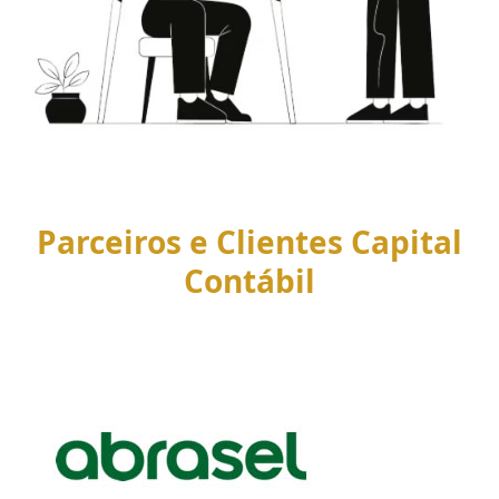
Parceiros e Clientes Capital
Contábil
Use
the
left
and
right
arrow