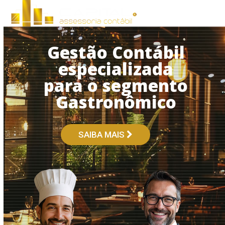
Open
Close
Skip
to
mobile
mobile
content
menu
menu
Gestão Contábil
especializada
para o segmento
Gastronômico
SAIBA MAIS