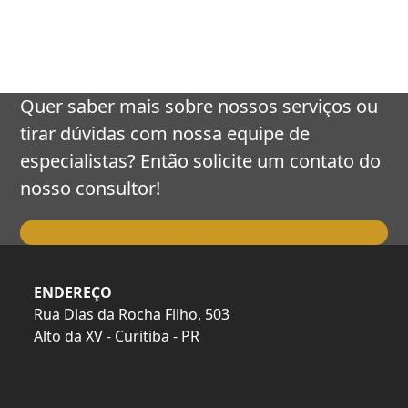
keys
to
access
the
carousel
Quer saber mais sobre nossos serviços ou
navigation
tirar dúvidas com nossa equipe de
buttons
especialistas? Então solicite um contato do
nosso consultor!
Falar com o Consultor
ENDEREÇO
Rua Dias da Rocha Filho, 503
Alto da XV - Curitiba - PR