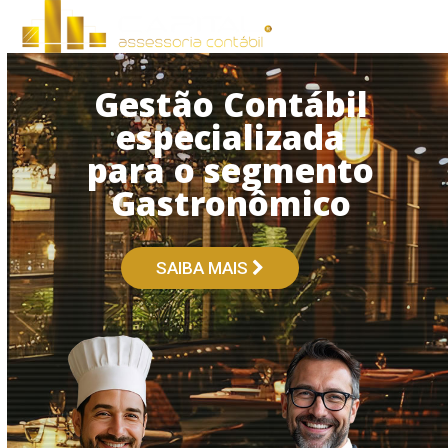
Open
Close
Skip
to
mobile
mobile
content
menu
menu
Gestão Contábil
especializada
para o segmento
Gastronômico
SAIBA MAIS