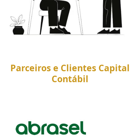
Parceiros e Clientes Capital
Contábil
Use
the
left
and
right
arrow