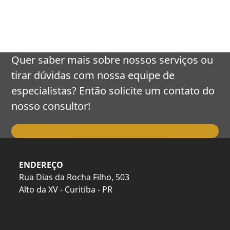
keys
to
access
the
carousel
Quer saber mais sobre nossos serviços ou
navigation
tirar dúvidas com nossa equipe de
buttons
especialistas? Então solicite um contato do
nosso consultor!
Falar com o Consultor
ENDEREÇO
Rua Dias da Rocha Filho, 503
Alto da XV - Curitiba - PR