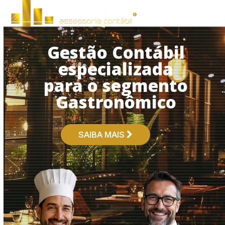
Open
Close
Skip
to
mobile
mobile
content
menu
menu
Gestão Contábil
especializada
para o segmento
Gastronômico
SAIBA MAIS