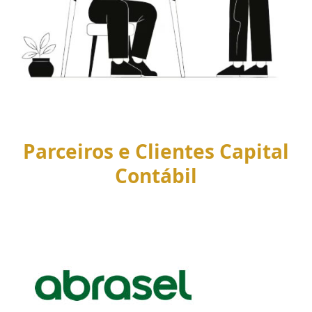
Parceiros e Clientes Capital
Contábil
Use
the
left
and
right
arrow