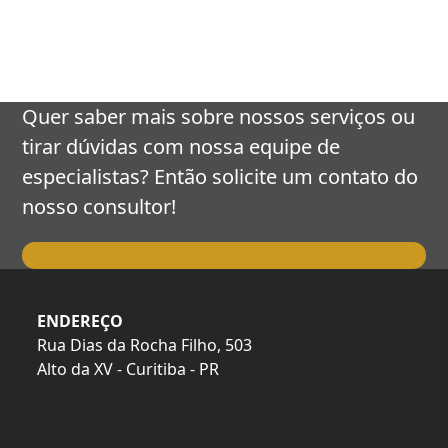
keys
to
access
the
carousel
Quer saber mais sobre nossos serviços ou
navigation
tirar dúvidas com nossa equipe de
buttons
especialistas? Então solicite um contato do
nosso consultor!
Falar com o Consultor
ENDEREÇO
Rua Dias da Rocha Filho, 503
Alto da XV - Curitiba - PR