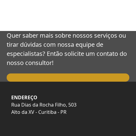
keys
to
access
the
carousel
Quer saber mais sobre nossos serviços ou
navigation
tirar dúvidas com nossa equipe de
buttons
especialistas? Então solicite um contato do
nosso consultor!
Falar com o Consultor
ENDEREÇO
Rua Dias da Rocha Filho, 503
Alto da XV - Curitiba - PR