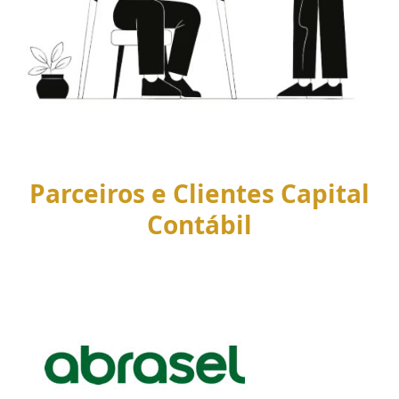
Parceiros e Clientes Capital
Contábil
Use
the
left
and
right
arrow