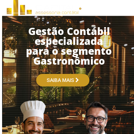
Open
Close
Skip
to
mobile
mobile
content
menu
menu
Gestão Contábil
especializada
para o segmento
Gastronômico
SAIBA MAIS