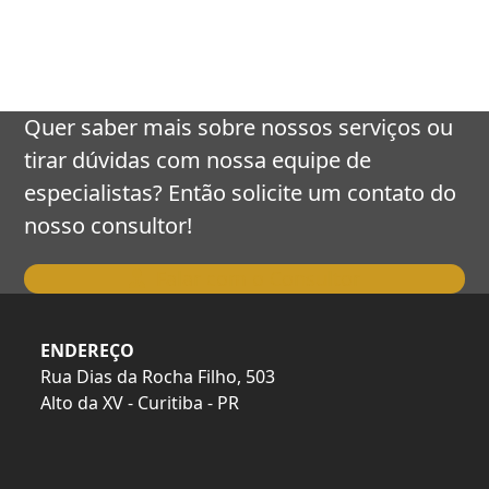
keys
to
access
the
carousel
Quer saber mais sobre nossos serviços ou
navigation
tirar dúvidas com nossa equipe de
buttons
especialistas? Então solicite um contato do
nosso consultor!
Falar com o Consultor
ENDEREÇO
Rua Dias da Rocha Filho, 503
Alto da XV - Curitiba - PR