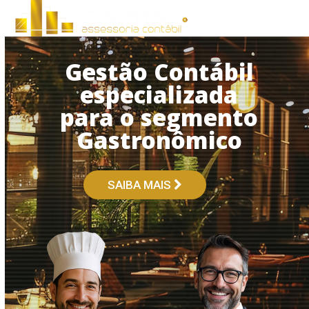
Open
Close
Skip
to
mobile
mobile
content
menu
menu
Gestão Contábil
especializada
para o segmento
Gastronômico
SAIBA MAIS