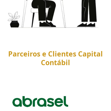
Parceiros e Clientes Capital
Contábil
Use
the
left
and
right
arrow