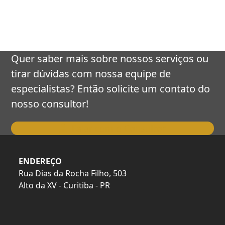
keys
to
access
the
carousel
Quer saber mais sobre nossos serviços ou
navigation
tirar dúvidas com nossa equipe de
buttons
especialistas? Então solicite um contato do
nosso consultor!
Falar com o Consultor
ENDEREÇO
Rua Dias da Rocha Filho, 503
Alto da XV - Curitiba - PR