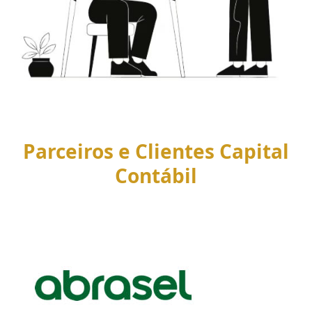
Parceiros e Clientes Capital
Contábil
Use
the
left
and
right
arrow