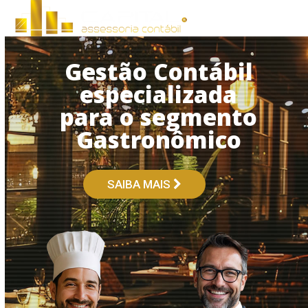
Open
Close
Skip
to
mobile
mobile
content
menu
menu
Gestão Contábil
especializada
para o segmento
Gastronômico
SAIBA MAIS