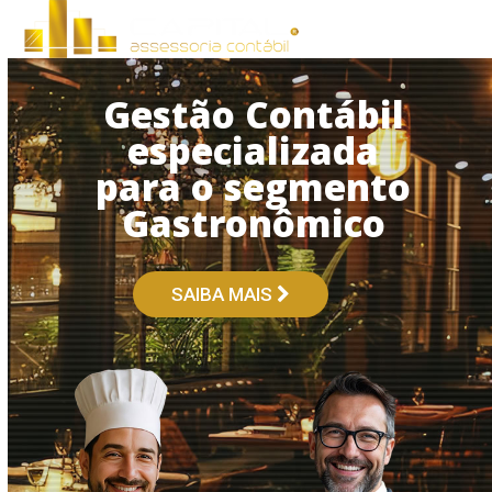
Open
Close
Skip
to
mobile
mobile
content
menu
menu
Gestão Contábil
especializada
para o segmento
Gastronômico
SAIBA MAIS