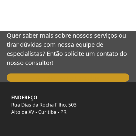
keys
to
access
the
carousel
Quer saber mais sobre nossos serviços ou
navigation
tirar dúvidas com nossa equipe de
buttons
especialistas? Então solicite um contato do
nosso consultor!
Falar com o Consultor
ENDEREÇO
Rua Dias da Rocha Filho, 503
Alto da XV - Curitiba - PR