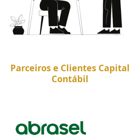
Parceiros e Clientes Capital
Contábil
Use
the
left
and
right
arrow