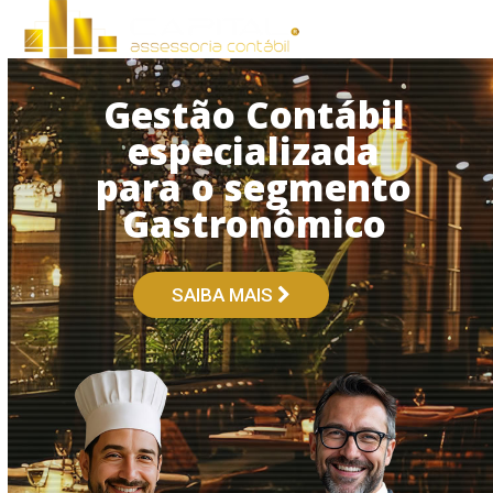
Open
Close
Skip
to
mobile
mobile
content
menu
menu
Gestão Contábil
especializada
para o segmento
Gastronômico
SAIBA MAIS