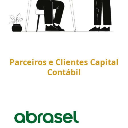
Parceiros e Clientes Capital
Contábil
Use
the
left
and
right
arrow