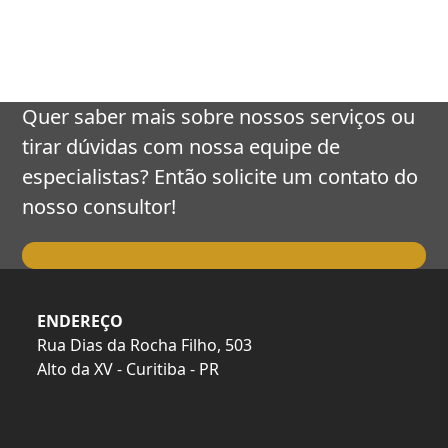
keys
to
access
the
carousel
Quer saber mais sobre nossos serviços ou
navigation
tirar dúvidas com nossa equipe de
buttons
especialistas? Então solicite um contato do
nosso consultor!
Falar com o Consultor
ENDEREÇO
Rua Dias da Rocha Filho, 503
Alto da XV - Curitiba - PR