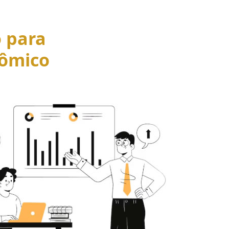
o para
ômico