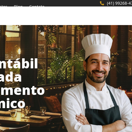
(41) 99268-4
ntos
Blog
Contato
ntábil
zada
gmento
mico