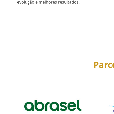
evolução e melhores resultados.
SAIBA MAIS
Parc
Use
the
left
and
right
arrow