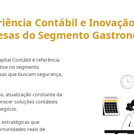
iência Contábil e Inovaçã
esas do Segmento Gastron
ital Contábil é referência
rtise no segmento
esas que buscam segurança,
o, atualização constante da
erecer soluções contábeis
negócio.
 estratégicas que
ortunidades reais de