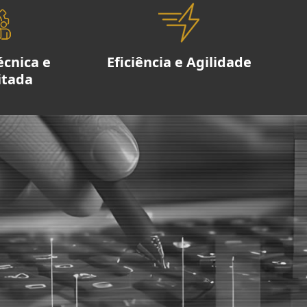
écnica e
Eficiência e Agilidade
itada