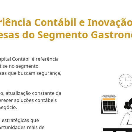
iência Contábil e Inovaçã
esas do Segmento Gastron
ital Contábil é referência
rtise no segmento
esas que buscam segurança,
o, atualização constante da
erecer soluções contábeis
negócio.
 estratégicas que
ortunidades reais de