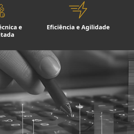
écnica e
Eficiência e Agilidade
itada