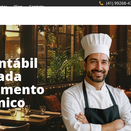
(41) 99268-4
ntos
Blog
Contato
ntábil
zada
gmento
mico