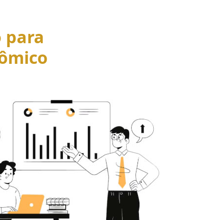
o para
ômico