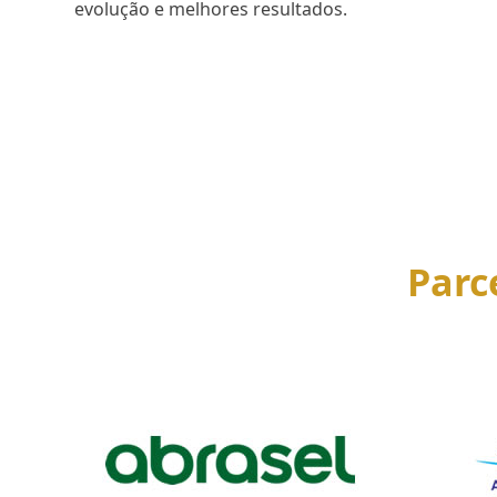
evolução e melhores resultados.
SAIBA MAIS
Parc
Use
the
left
and
right
arrow