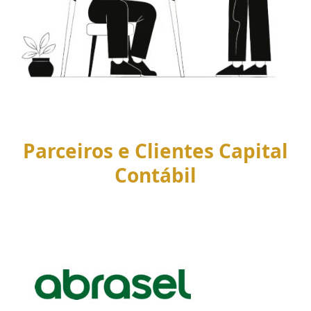
Parceiros e Clientes Capital
Contábil
Use
the
left
and
right
arrow