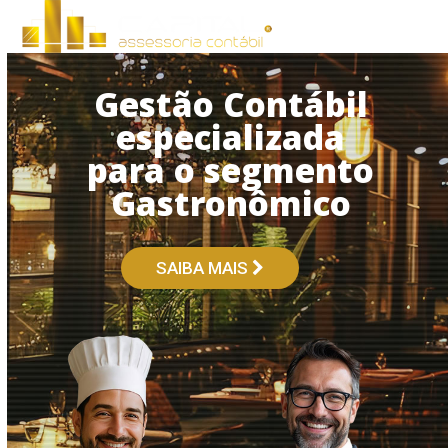
Open
Close
Skip
to
mobile
mobile
content
menu
menu
Gestão Contábil
especializada
para o segmento
Gastronômico
SAIBA MAIS