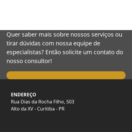
keys
to
access
the
carousel
Quer saber mais sobre nossos serviços ou
navigation
tirar dúvidas com nossa equipe de
buttons
especialistas? Então solicite um contato do
nosso consultor!
Falar com o Consultor
ENDEREÇO
Rua Dias da Rocha Filho, 503
Alto da XV - Curitiba - PR