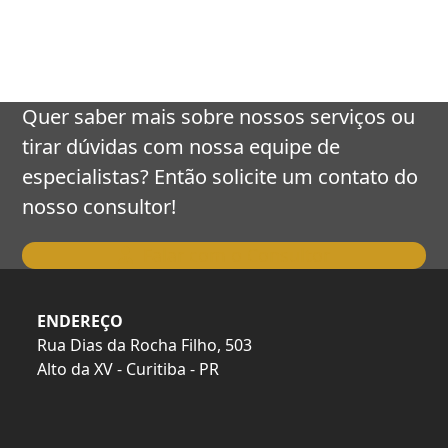
keys
to
access
the
carousel
Quer saber mais sobre nossos serviços ou
navigation
tirar dúvidas com nossa equipe de
buttons
especialistas? Então solicite um contato do
nosso consultor!
Falar com o Consultor
ENDEREÇO
Rua Dias da Rocha Filho, 503
Alto da XV - Curitiba - PR