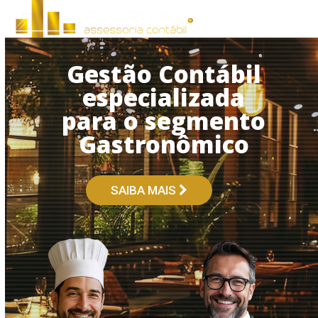
Open
Close
Skip
to
mobile
mobile
content
menu
menu
Gestão Contábil
especializada
para o segmento
Gastronômico
SAIBA MAIS