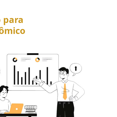
o para
ômico