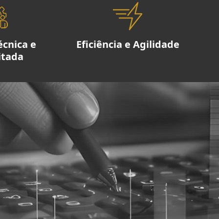
écnica e
Eficiência e Agilidade
itada