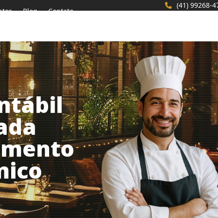
(41) 99268-4
ntos
Blog
Contato
ntábil
zada
gmento
mico