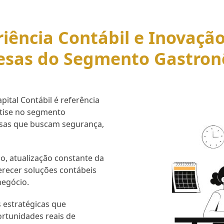
iência Contábil e Inovaçã
esas do Segmento Gastron
ital Contábil é referência
rtise no segmento
esas que buscam segurança,
o, atualização constante da
erecer soluções contábeis
negócio.
 estratégicas que
ortunidades reais de