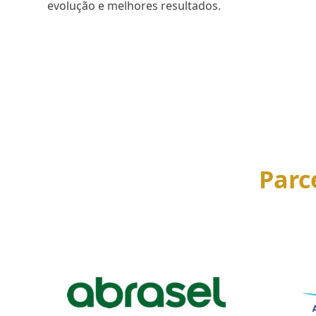
evolução e melhores resultados.
SAIBA MAIS
Parc
Use
the
left
and
right
arrow