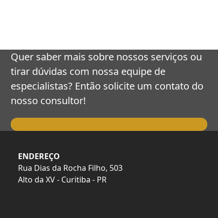
keys
to
access
the
carousel
Quer saber mais sobre nossos serviços ou
navigation
tirar dúvidas com nossa equipe de
buttons
especialistas? Então solicite um contato do
nosso consultor!
Falar com o Consultor
ENDEREÇO
Rua Dias da Rocha Filho, 503
Alto da XV - Curitiba - PR