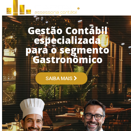
Open
Close
Skip
to
mobile
mobile
content
menu
menu
Gestão Contábil
especializada
para o segmento
Gastronômico
SAIBA MAIS