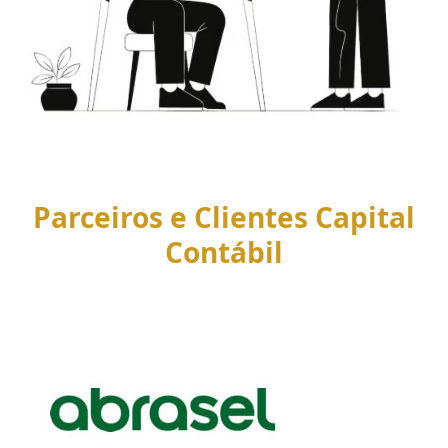
Parceiros e Clientes Capital
Contábil
Use
the
left
and
right
arrow