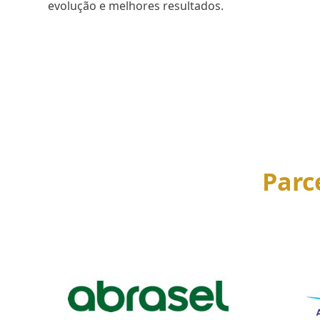
evolução e melhores resultados.
SAIBA MAIS
Parc
Use
the
left
and
right
arrow