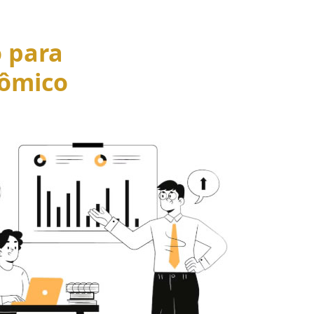
o para
ômico