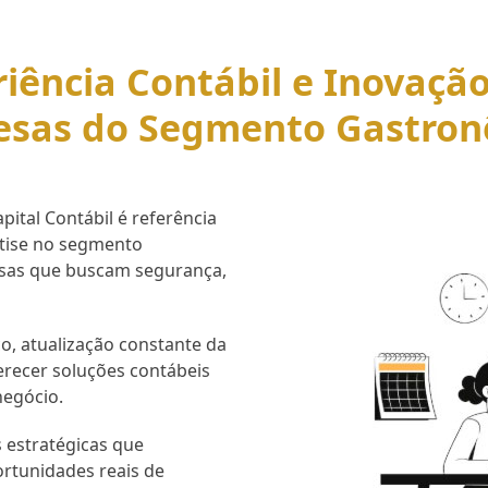
iência Contábil e Inovaçã
esas do Segmento Gastron
ital Contábil é referência
rtise no segmento
esas que buscam segurança,
o, atualização constante da
erecer soluções contábeis
negócio.
 estratégicas que
ortunidades reais de