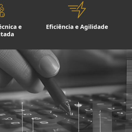
écnica e
Eficiência e Agilidade
itada