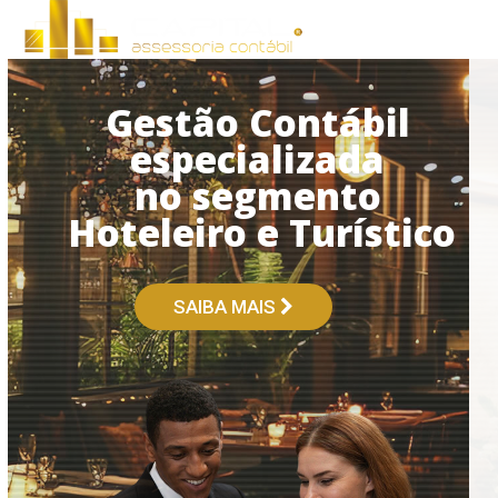
Open
Close
Skip
to
mobile
mobile
content
menu
menu
Gestão Contábil
especializada
no segmento
Hoteleiro e Turístico
SAIBA MAIS