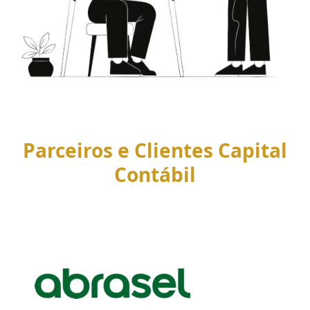
Parceiros e Clientes Capital
Contábil
Use
the
left
and
right
arrow