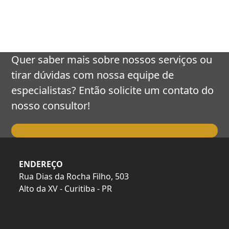
keys
to
access
the
carousel
Quer saber mais sobre nossos serviços ou
navigation
tirar dúvidas com nossa equipe de
buttons
especialistas? Então solicite um contato do
nosso consultor!
Falar com o Consultor
ENDEREÇO
Rua Dias da Rocha Filho, 503
Alto da XV - Curitiba - PR