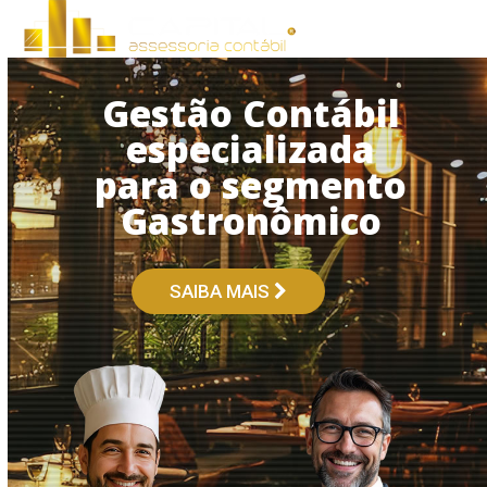
Open
Close
Skip
to
mobile
mobile
content
menu
menu
Gestão Contábil
especializada
para o segmento
Gastronômico
SAIBA MAIS