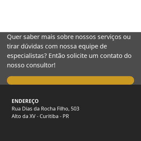
keys
to
access
the
carousel
Quer saber mais sobre nossos serviços ou
navigation
tirar dúvidas com nossa equipe de
buttons
especialistas? Então solicite um contato do
nosso consultor!
Falar com o Consultor
ENDEREÇO
Rua Dias da Rocha Filho, 503
Alto da XV - Curitiba - PR