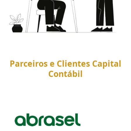
Parceiros e Clientes Capital
Contábil
Use
the
left
and
right
arrow