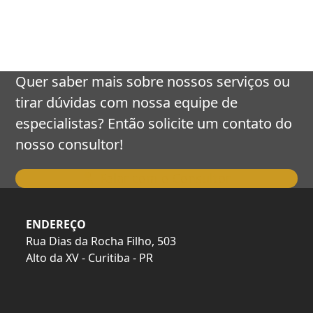
keys
to
access
the
carousel
Quer saber mais sobre nossos serviços ou
navigation
tirar dúvidas com nossa equipe de
buttons
especialistas? Então solicite um contato do
nosso consultor!
Falar com o Consultor
ENDEREÇO
Rua Dias da Rocha Filho, 503
Alto da XV - Curitiba - PR