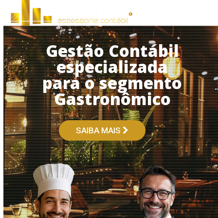
Open
Close
Skip
to
mobile
mobile
content
menu
menu
Gestão Contábil
especializada
para o segmento
Gastronômico
SAIBA MAIS