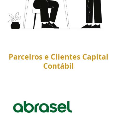
Parceiros e Clientes Capital
Contábil
Use
the
left
and
right
arrow